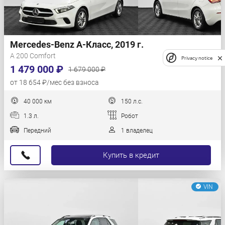
Mercedes-Benz A-Класс, 2019 г.
A 200 Comfort
Privacy notice
1 479 000 ₽
1 679 000 ₽
от 18 654 ₽/мес без взноса
40 000 км
150 л.с.
1.3 л.
Робот
Передний
1 владелец
Купить в кредит
VIN