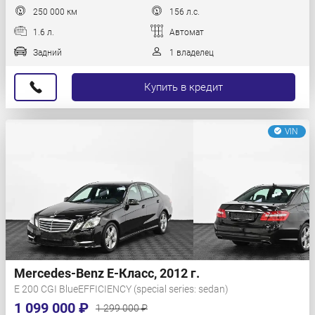
250 000 км
156 л.с.
1.6 л.
Автомат
Задний
1 владелец
Купить в кредит
VIN
Mercedes-Benz E-Класс, 2012 г.
E 200 CGI BlueEFFICIENCY (special series: sedan)
1 099 000 ₽
1 299 000 ₽