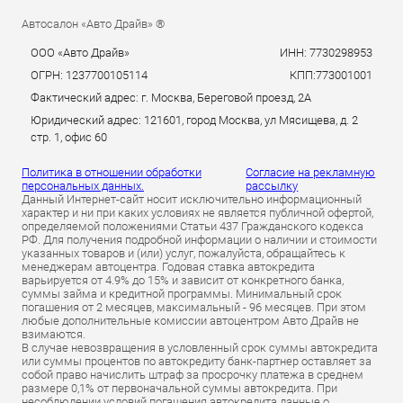
Автосалон «Авто Драйв» ®
ООО «Авто Драйв»
ИНН: 7730298953
ОГРН: 1237700105114
КПП:773001001
Фактический адрес: г. Москва, Береговой проезд, 2А
Юридический адрес: 121601, город Москва, ул Мясищева, д. 2
стр. 1, офис 60
Политика в отношении обработки
Согласие на рекламную
персональных данных.
рассылку
Данный Интернет-сайт носит исключительно информационный
характер и ни при каких условиях не является публичной офертой,
определяемой положениями Статьи 437 Гражданского кодекса
РФ. Для получения подробной информации о наличии и стоимости
указанных товаров и (или) услуг, пожалуйста, обращайтесь к
менеджерам автоцентра. Годовая ставка автокредита
варьируется от 4.9% до 15% и зависит от конкретного банка,
суммы займа и кредитной программы. Минимальный срок
погашения от 2 месяцев, максимальный - 96 месяцев. При этом
любые дополнительные комиссии автоцентром Авто Драйв не
взимаются.
В случае невозвращения в условленный срок суммы автокредита
или суммы процентов по автокредиту банк-партнер оставляет за
собой право начислить штраф за просрочку платежа в среднем
размере 0,1% от первоначальной суммы автокредита. При
несоблюдении условий погашения автокредита данные о