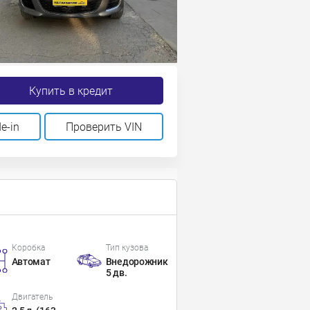
Купить в кредит
e-in
Проверить VIN
Коробка
Тип кузова
Автомат
Внедорожник
5 дв.
Двигатель