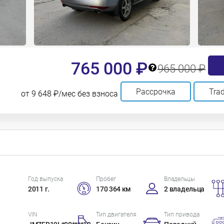
765 000 ₽
965 000 ₽
Рассрочка
Trad
от 9 648 ₽/мес без взноса
Год выпуска
Пробег
Владельцы
2011 г.
170 364 км
2 владельца
VIN
Тип двигателя
Тип привода