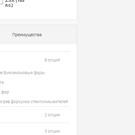
2.5 л. (163
л.с.)
Преимущества
8 опций
е/Биксеноновые фары
та
 фар
огрев форсунок стеклоомывателей
2 опции
3 опции