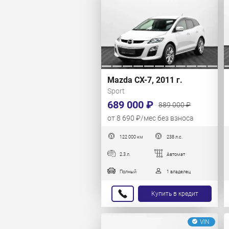
Mazda CX-7, 2011 г.
Sport
689 000 ₽
889 000 ₽
от 8 690 ₽/мес без взноса
122 000 км
238 л.с.
2.3 л.
Автомат
Полный
1 владелец
Купить в кредит
VIN