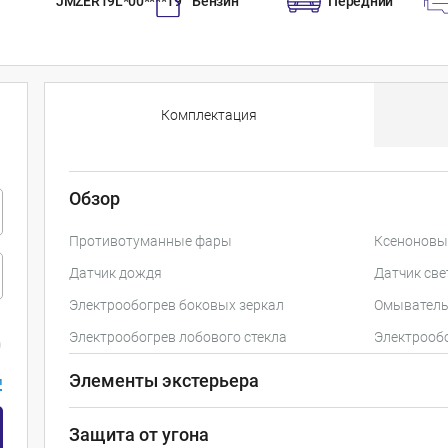
JMZER19L*00****19
Бензин
Передний
Комплектация
Обзор
Противотуманные фары
Ксеноновы
Датчик дождя
Датчик све
Электрообогрев боковых зеркал
Омыватель
Электрообогрев лобового стекла
Электрооб
Элементы экстерьера
и
Защита от угона