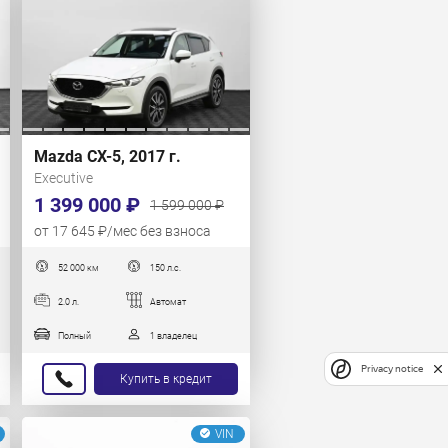
Mazda CX-5, 2017 г.
Executive
1 399 000 ₽
1 599 000 ₽
от 17 645 ₽/мес без взноса
52 000 км
150 л.с.
2.0 л.
Автомат
Полный
1 владелец
Privacy notice
Купить в кредит
VIN