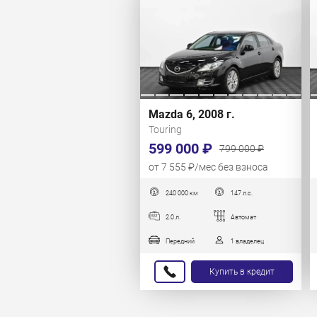
Mazda 6, 2008 г.
Touring
599 000 ₽
799 000 ₽
от 7 555 ₽/мес без взноса
240 000 км
147 л.с.
2.0 л.
Автомат
Передний
1 владелец
Купить в кредит