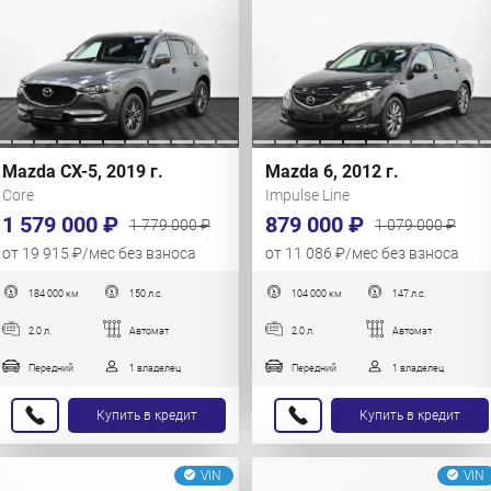
Mazda CX-5, 2019 г.
Mazda 6, 2012 г.
Core
Impulse Line
1 579 000 ₽
879 000 ₽
1 779 000 ₽
1 079 000 ₽
от 19 915 ₽/мес без взноса
от 11 086 ₽/мес без взноса
184 000 км
150 л.с.
104 000 км
147 л.с.
2.0 л.
Автомат
2.0 л.
Автомат
Передний
1 владелец
Передний
1 владелец
Купить в кредит
Купить в кредит
VIN
VIN