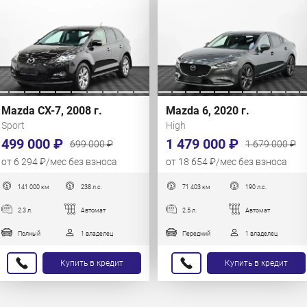
Mazda CX-7, 2008 г.
Mazda 6, 2020 г.
Sport
High
499 000 ₽
1 479 000 ₽
699 000 ₽
1 679 000 ₽
от 6 294 ₽/мес без взноса
от 18 654 ₽/мес без взноса
141 000 км
238 л.с.
71 403 км
190 л.с.
2.3 л.
Автомат
2.5 л.
Автомат
Полный
1 владелец
Передний
1 владелец
Купить в кредит
Купить в кредит