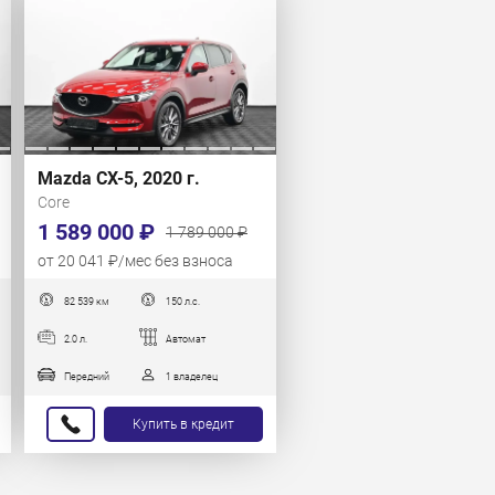
Mazda CX-5, 2020 г.
Core
1 589 000 ₽
1 789 000 ₽
от 20 041 ₽/мес без взноса
82 539 км
150 л.с.
2.0 л.
Автомат
Передний
1 владелец
Купить в кредит