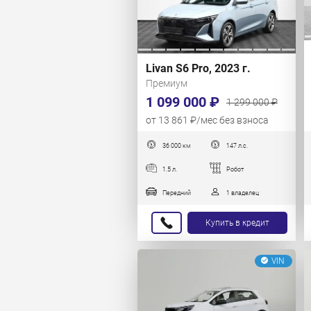
Livan S6 Pro, 2023 г.
Премиум
1 099 000 ₽
1 299 000 ₽
от 13 861 ₽/мес без взноса
36 000 км
147 л.с.
1.5 л.
Робот
Передний
1 владелец
Купить в кредит
VIN