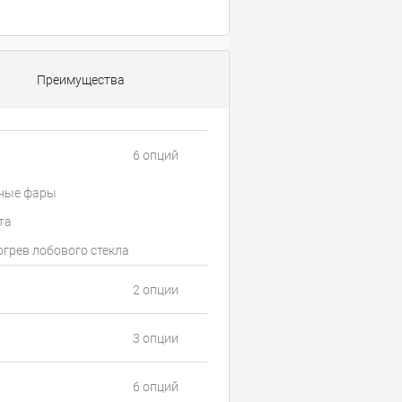
Преимущества
6 опций
ные фары
та
грев лобового стекла
2 опции
3 опции
6 опций