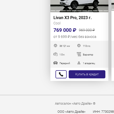
Livan X3 Pro, 2023 г.
Cool
769 000 ₽
969 000 ₽
от 9 699 ₽/мес без взноса
36 121 км
113 л.с.
1.5 л.
Вариатор
Передний
1 владелец
Купить в кредит
Автосалон «Авто Драйв» ®
ООО «Авто Драйв»
ИНН: 7730298