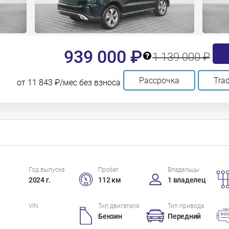
939 000 ₽
1 139 000 ₽
Рассрочка
Trad
от 11 843 ₽/мес без взноса
Год выпуска
Пробег
Владельцы
2024 г.
112 км
1 владелец
VIN
Тип двигателя
Тип привода
Бензин
Передний