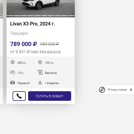
Livan X3 Pro, 2024 г.
Лакшери
789 000 ₽
989 000 ₽
от 9 951 ₽/мес без взноса
265 км
103 л.с.
1.5 л.
Вариатор
Передний
1 владелец
Privacy notice
Купить в кредит