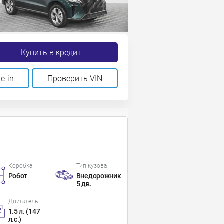
Купить в кредит
e-in
Проверить VIN
Коробка
Тип кузова
Робот
Внедорожник
5 дв.
Двигатель
1.5 л. (147
л.с.)