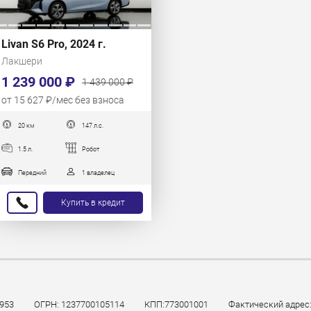
Livan S6 Pro, 2024 г.
Лакшери
1 239 000 ₽
1 439 000 ₽
от 15 627 ₽/мес без взноса
20 км
147 л.с.
1.5 л.
Робот
Передний
1 владелец
Купить в кредит
953
ОГРН: 1237700105114
КПП:773001001
Фактический адрес: 