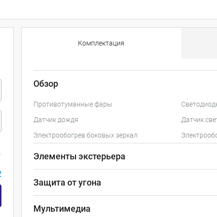
Комплектация
Обзор
Противотуманные фары
Светодиод
Датчик дождя
Датчик све
Электрообогрев боковых зеркал
Электрообо
Элементы экстерьера
и
Защита от угона
Мультимедиа