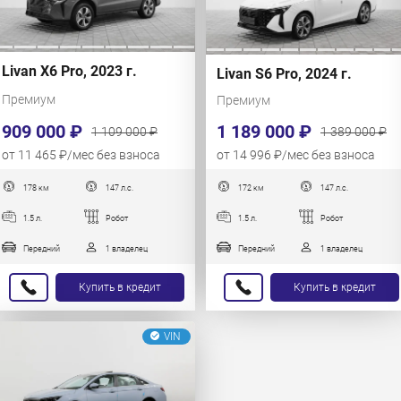
Livan X6 Pro, 2023 г.
Livan S6 Pro, 2024 г.
Премиум
Премиум
909 000 ₽
1 189 000 ₽
1 109 000 ₽
1 389 000 ₽
от 11 465 ₽/мес без взноса
от 14 996 ₽/мес без взноса
178 км
147 л.с.
172 км
147 л.с.
1.5 л.
Робот
1.5 л.
Робот
Передний
1 владелец
Передний
1 владелец
Купить в кредит
Купить в кредит
VIN