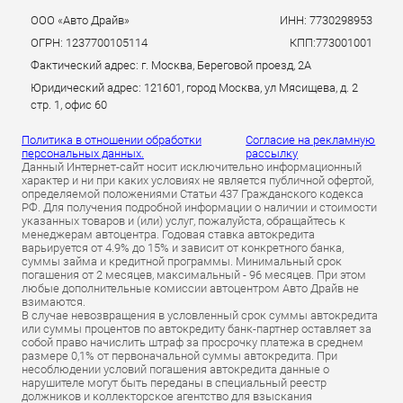
ООО «Авто Драйв»
ИНН: 7730298953
ОГРН: 1237700105114
КПП:773001001
Фактический адрес: г. Москва, Береговой проезд, 2А
Юридический адрес: 121601, город Москва, ул Мясищева, д. 2
стр. 1, офис 60
Политика в отношении обработки
Согласие на рекламную
персональных данных.
рассылку
Данный Интернет-сайт носит исключительно информационный
характер и ни при каких условиях не является публичной офертой,
определяемой положениями Статьи 437 Гражданского кодекса
РФ. Для получения подробной информации о наличии и стоимости
указанных товаров и (или) услуг, пожалуйста, обращайтесь к
менеджерам автоцентра. Годовая ставка автокредита
варьируется от 4.9% до 15% и зависит от конкретного банка,
суммы займа и кредитной программы. Минимальный срок
погашения от 2 месяцев, максимальный - 96 месяцев. При этом
любые дополнительные комиссии автоцентром Авто Драйв не
взимаются.
В случае невозвращения в условленный срок суммы автокредита
или суммы процентов по автокредиту банк-партнер оставляет за
собой право начислить штраф за просрочку платежа в среднем
размере 0,1% от первоначальной суммы автокредита. При
несоблюдении условий погашения автокредита данные о
нарушителе могут быть переданы в специальный реестр
должников и коллекторское агентство для взыскания