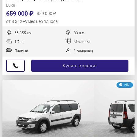
Luxe
659 000 ₽
859 000 ₽
от 8 312 ₽/мес без взноса
55 855 км
83 л.с.
1.7 л.
Механика
Полный
1 владелец
Купить в кредит
VIN