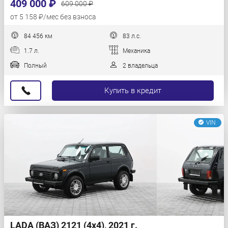
409 000 ₽
609 000 ₽
от 5 158 ₽/мес без взноса
84 456 км
83 л.с.
1.7 л.
Механика
Полный
2 владельца
Купить в кредит
VIN
LADA (ВАЗ) 2121 (4x4), 2021 г.