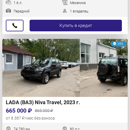
1.6 л.
Механика
Передний
1 владелец
Купить в кредит
VIN
LADA (ВАЗ) Niva Travel, 2023 г.
665 000 ₽
865 000 ₽
от 8 387 ₽/мес без взноса
74 780 км
80 л.с.