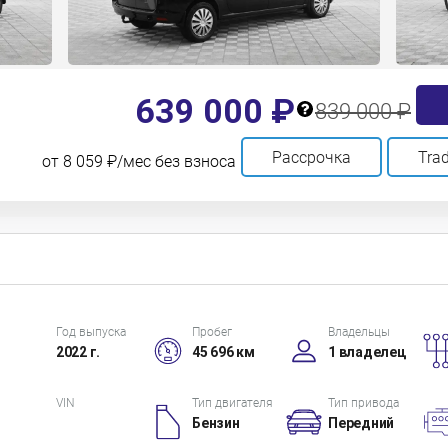
639 000 ₽
839 000 ₽
Рассрочка
Trad
от 8 059 ₽/мес без взноса
Год выпуска
Пробег
Владельцы
2022 г.
45 696 км
1 владелец
VIN
Тип двигателя
Тип привода
Бензин
Передний