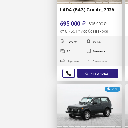
LADA (ВАЗ) Granta, 2026 г.
695 000 ₽
895 000 ₽
от 8 766 ₽/мес без взноса
4 209 км
90 л.с.
1.6 л.
Механика
Передний
1 владелец
Купить в кредит
VIN