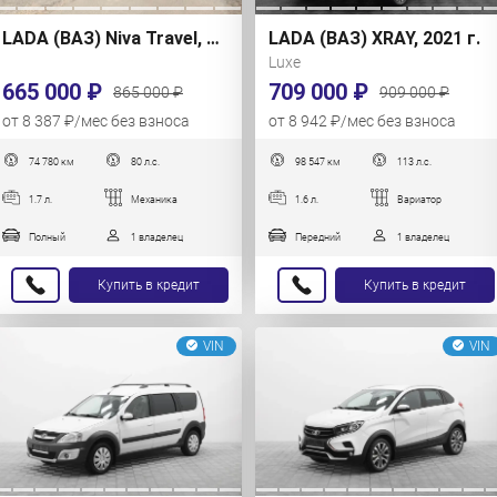
LADA (ВАЗ) Niva Travel, 2023 г.
LADA (ВАЗ) XRAY, 2021 г.
Luxe
665 000 ₽
709 000 ₽
865 000 ₽
909 000 ₽
от 8 387 ₽/мес без взноса
от 8 942 ₽/мес без взноса
74 780 км
80 л.с.
98 547 км
113 л.с.
1.7 л.
Механика
1.6 л.
Вариатор
Полный
1 владелец
Передний
1 владелец
Купить в кредит
Купить в кредит
VIN
VIN