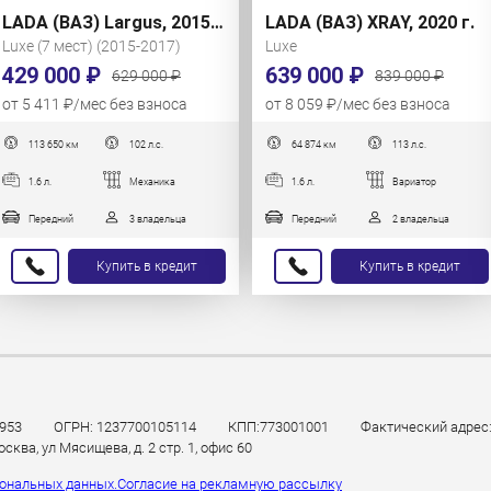
LADA (ВАЗ) Largus, 2015 г.
LADA (ВАЗ) XRAY, 2020 г.
Luxe (7 мест) (2015-2017)
Luxe
429 000 ₽
639 000 ₽
629 000 ₽
839 000 ₽
от 5 411 ₽/мес без взноса
от 8 059 ₽/мес без взноса
113 650 км
102 л.с.
64 874 км
113 л.с.
1.6 л.
Механика
1.6 л.
Вариатор
Передний
3 владельца
Передний
2 владельца
Купить в кредит
Купить в кредит
953
ОГРН: 1237700105114
КПП:773001001
Фактический адрес: 
ква, ул Мясищева, д. 2 стр. 1, офис 60
сональных данных.
Согласие на рекламную рассылку