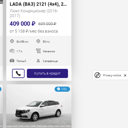
LADA (ВАЗ) 2121 (4x4), 2018 г.
Люкс Кондиционер (2016-
2017)
409 000 ₽
609 000 ₽
от 5 158 ₽/мес без взноса
84 456 км
83 л.с.
1.7 л.
Механика
Полный
2 владельца
Купить в кредит
Privacy notice
VIN