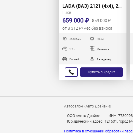
LADA (ВАЗ) 2121 (4x4), 2021 г.
Luxe
659 000 ₽
859 000 ₽
от 8 312 ₽/мес без взноса
55 855 км
83 л.с.
1.7 л.
Механика
Полный
1 владелец
Купить в кредит
Автосалон «Авто Драйв» ®
ООО «Авто Драйв»
ИНН: 7730298
Юридический адрес: 121601, город Мос
Политика в отношении обработки пер