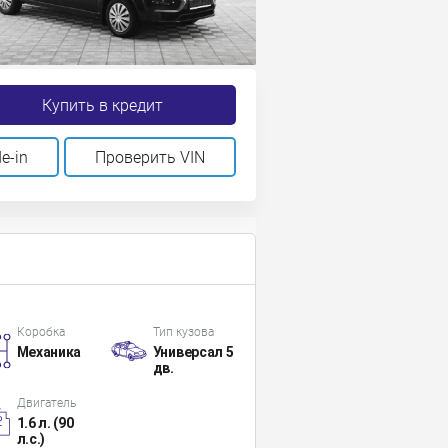
Купить в кредит
e-in
Проверить VIN
Коробка
Тип кузова
Механика
Универсал 5
дв.
Двигатель
1.6 л. (90
л.с.)