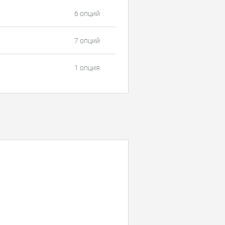
6 опций
7 опций
1 опция