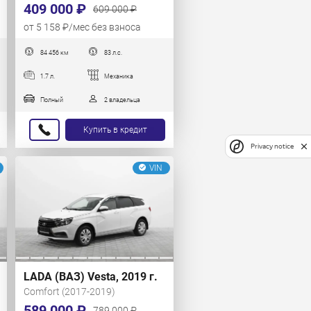
409 000 ₽
609 000 ₽
от 5 158 ₽/мес без взноса
84 456 км
83 л.с.
1.7 л.
Механика
Полный
2 владельца
Купить в кредит
Privacy notice
VIN
LADA (ВАЗ) Vesta, 2019 г.
Comfort (2017-2019)
589 000 ₽
789 000 ₽