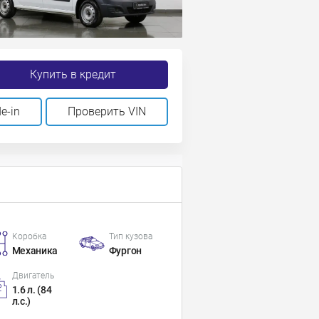
Купить в кредит
e-in
Проверить VIN
Коробка
Тип кузова
Механика
Фургон
Двигатель
1.6 л. (84
л.с.)