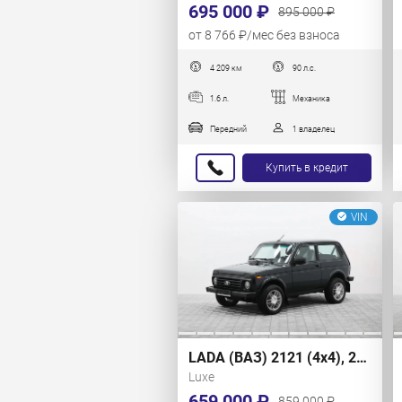
695 000 ₽
895 000 ₽
от 8 766 ₽/мес без взноса
4 209 км
90 л.с.
1.6 л.
Механика
Передний
1 владелец
Купить в кредит
VIN
LADA (ВАЗ) 2121 (4x4), 2021 г.
Luxe
659 000 ₽
859 000 ₽