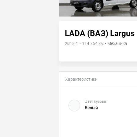
LADA (ВАЗ) Largus
2015 г.
·
114 764 км
·
Механика
Характеристики
Цвет кузова
Белый