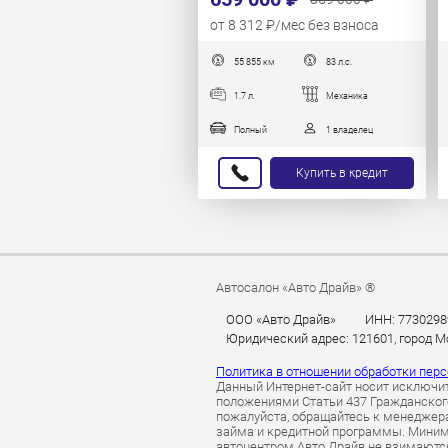
от 8 312 ₽/мес без взноса
55 855 км
83 л.с.
1.7 л.
Механика
Полный
1 владелец
Купить в кредит
Автосалон «Авто Драйв» ®
ООО «Авто Драйв»
ИНН: 7730298
Юридический адрес: 121601, город Мос
Политика в отношении обработки пер
Данный Интернет-сайт носит исключит
положениями Статьи 437 Гражданского
пожалуйста, обращайтесь к менеджерам
займа и кредитной программы. Миним
автоцентром Авто Драйв не взимаютс