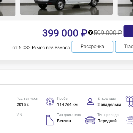
399 000 ₽
599 000 ₽
Рассрочка
Trad
от 5 032 ₽/мес без взноса
Год выпуска
Пробег
Владельцы
2015 г.
114 764 км
2 владельца
VIN
Тип двигателя
Тип привода
Бензин
Передний