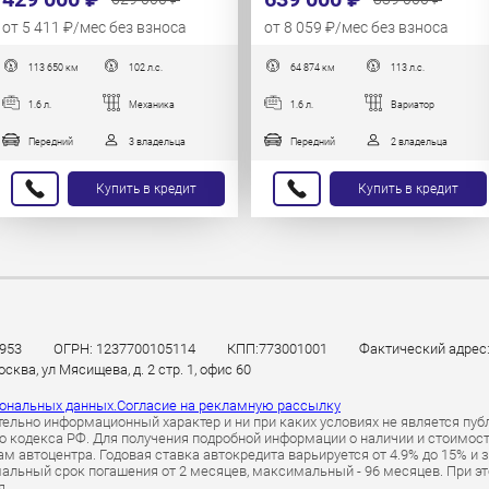
от 5 411 ₽/мес без взноса
от 8 059 ₽/мес без взноса
113 650 км
102 л.с.
64 874 км
113 л.с.
1.6 л.
Механика
1.6 л.
Вариатор
Передний
3 владельца
Передний
2 владельца
Купить в кредит
Купить в кредит
953
ОГРН: 1237700105114
КПП:773001001
Фактический адрес: 
ква, ул Мясищева, д. 2 стр. 1, офис 60
сональных данных.
Согласие на рекламную рассылку
ельно информационный характер и ни при каких условиях не является пуб
 кодекса РФ. Для получения подробной информации о наличии и стоимости 
 автоцентра. Годовая ставка автокредита варьируется от 4.9% до 15% и 
альный срок погашения от 2 месяцев, максимальный - 96 месяцев. При 
я.