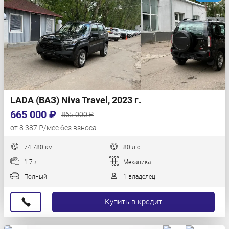
LADA (ВАЗ) Niva Travel, 2023 г.
665 000 ₽
865 000 ₽
от 8 387 ₽/мес без взноса
74 780 км
80 л.с.
1.7 л.
Механика
Полный
1 владелец
Купить в кредит