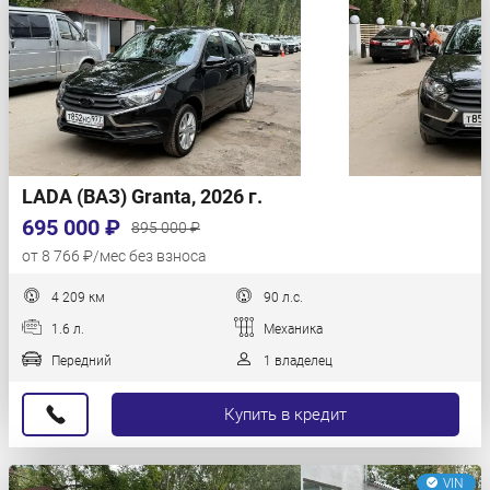
LADA (ВАЗ) Granta, 2026 г.
695 000 ₽
895 000 ₽
от 8 766 ₽/мес без взноса
4 209 км
90 л.с.
1.6 л.
Механика
Передний
1 владелец
Купить в кредит
VIN