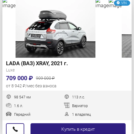
VIN
LADA (ВАЗ) XRAY, 2021 г.
Luxe
709 000 ₽
909 000 ₽
от 8 942 ₽/мес без взноса
98 547 км
113 л.с.
1.6 л.
Вариатор
Передний
1 владелец
Купить в кредит