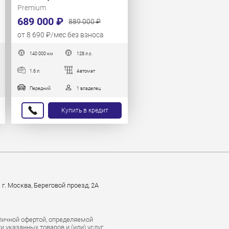
Premium
689 000 ₽
889 000 ₽
от 8 690 ₽/мес без взноса
140 000 км
128 л.с.
1.6 л.
Автомат
Передний
1 владелец
Купить в кредит
г. Москва, Береговой проезд, 2А
личной офертой, определяемой
указанных товаров и (или) услуг,