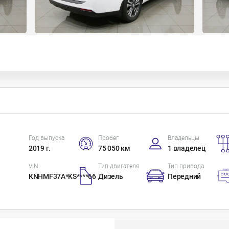
Год выпуска
Пробег
Владельцы
2019 г.
75 050 км
1 владелец
VIN
Тип двигателя
Тип привода
KNHMF37A*KS****66
Дизель
Передний