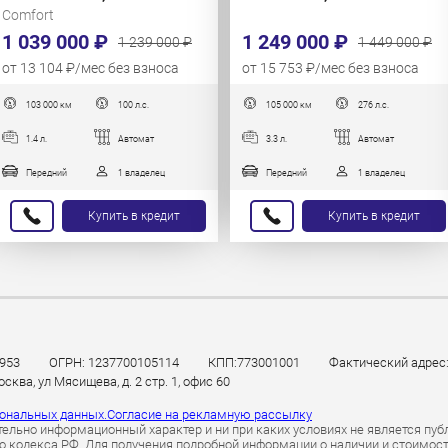
Comfort
1 039 000 ₽
1 249 000 ₽
1 239 000 ₽
1 449 000 ₽
от 13 104 ₽/мес без взноса
от 15 753 ₽/мес без взноса
103 000 км
100 л.с.
105 000 км
276 л.с.
1.4 л.
Автомат
3.3 л.
Автомат
Передний
1 владелец
Передний
1 владелец
Купить в кредит
Купить в кредит
953
ОГРН: 1237700105114
КПП:773001001
Фактический адрес: 
ква, ул Мясищева, д. 2 стр. 1, офис 60
сональных данных.
Согласие на рекламную рассылку
ельно информационный характер и ни при каких условиях не является пуб
 кодекса РФ. Для получения подробной информации о наличии и стоимости 