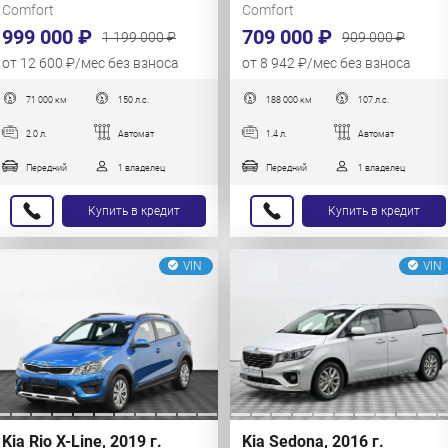
Comfort
Comfort
999 000 ₽
709 000 ₽
1 199 000 ₽
909 000 ₽
от 12 600 ₽/мес без взноса
от 8 942 ₽/мес без взноса
71 000 км
150 л.с.
188 000 км
107 л.с.
2.0 л.
Автомат
1.4 л.
Автомат
Передний
1 владелец
Передний
1 владелец
Купить в кредит
Купить в кредит
VIN
VIN
Kia Rio X-Line, 2019 г.
Kia Sedona, 2016 г.