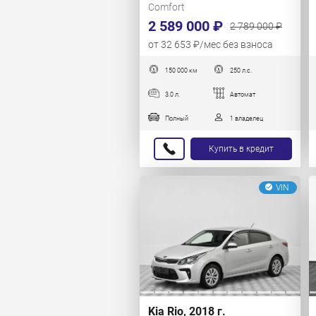
Comfort
2 589 000 ₽
2 789 000 ₽
от 32 653 ₽/мес без взноса
150 000 км
250 л.с.
3.0 л.
Автомат
Полный
1 владелец
Купить в кредит
VIN
Kia Rio, 2018 г.