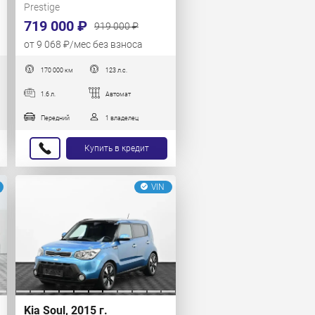
Prestige
719 000 ₽
919 000 ₽
от 9 068 ₽/мес без взноса
170 000 км
123 л.с.
1.6 л.
Автомат
Передний
1 владелец
Купить в кредит
VIN
Kia Soul, 2015 г.