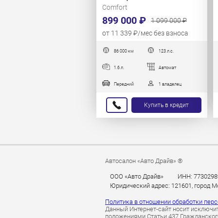
Comfort
899 000 ₽
1 099 000 ₽
от 11 339 ₽/мес без взноса
86 000 км
123 л.с.
1.6 л.
Автомат
Передний
1 владелец
Купить в кредит
Автосалон «Авто Драйв» ®
ООО «Авто Драйв»
ИНН: 7730298
Юридический адрес: 121601, город Мос
Политика в отношении обработки пер
Данный Интернет-сайт носит исключит
положениями Статьи 437 Гражданского