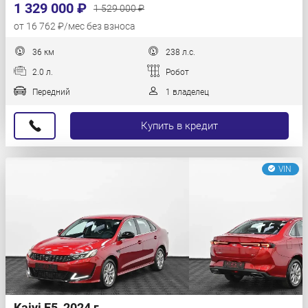
1 329 000 ₽
1 529 000 ₽
от 16 762 ₽/мес без взноса
36 км
238 л.с.
2.0 л.
Робот
Передний
1 владелец
Купить в кредит
VIN
Kaiyi E5, 2024 г.