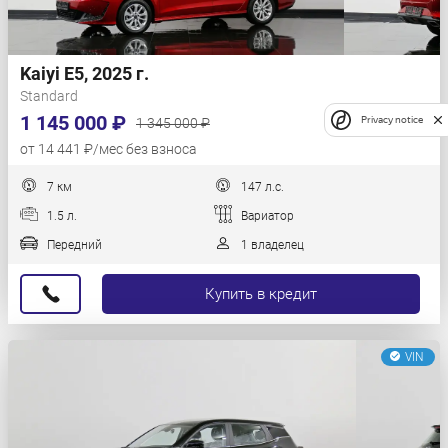
Kaiyi E5, 2025 г.
Standard
1 145 000 ₽
Privacy notice
1 345 000 ₽
от 14 441 ₽/мес без взноса
7 км
147 л.с.
1.5 л.
Вариатор
Передний
1 владелец
Купить в кредит
VIN