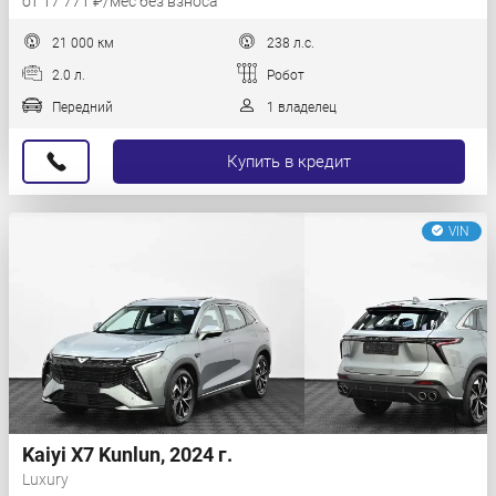
от 17 771 ₽/мес без взноса
21 000 км
238 л.с.
2.0 л.
Робот
Передний
1 владелец
Купить в кредит
VIN
Kaiyi X7 Kunlun, 2024 г.
Luxury