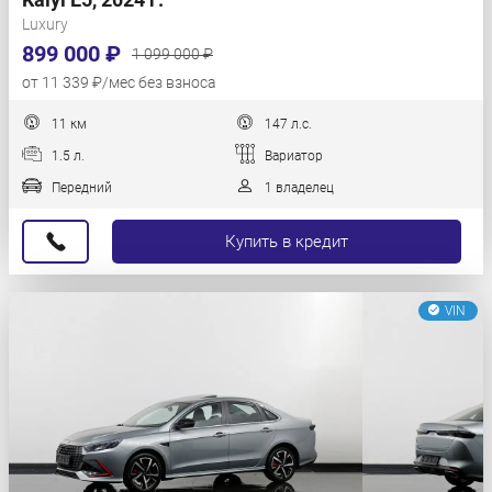
Luxury
899 000 ₽
1 099 000 ₽
от 11 339 ₽/мес без взноса
11 км
147 л.с.
1.5 л.
Вариатор
Передний
1 владелец
Купить в кредит
VIN