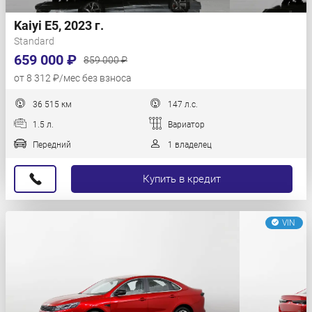
Kaiyi E5, 2023 г.
Standard
659 000 ₽
859 000 ₽
от 8 312 ₽/мес без взноса
36 515 км
147 л.с.
1.5 л.
Вариатор
Передний
1 владелец
Купить в кредит
VIN