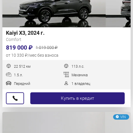
Kaiyi X3, 2024 г.
Comfort
819 000 ₽
1 019 000 ₽
от 10 330 ₽/мес без взноса
22 512 км
113 л.с.
1.5 л.
Механика
Передний
1 владелец
Купить в кредит
VIN