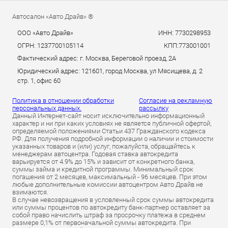
Автосалон «Авто Драйв» ®
ООО «Авто Драйв»
ИНН: 7730298953
ОГРН: 1237700105114
КПП:773001001
Фактический адрес: г. Москва, Береговой проезд, 2А
Юридический адрес: 121601, город Москва, ул Мясищева, д. 2
стр. 1, офис 60
Политика в отношении обработки
Согласие на рекламную
персональных данных.
рассылку
Данный Интернет-сайт носит исключительно информационный
характер и ни при каких условиях не является публичной офертой,
определяемой положениями Статьи 437 Гражданского кодекса
РФ. Для получения подробной информации о наличии и стоимости
указанных товаров и (или) услуг, пожалуйста, обращайтесь к
менеджерам автоцентра. Годовая ставка автокредита
варьируется от 4.9% до 15% и зависит от конкретного банка,
суммы займа и кредитной программы. Минимальный срок
погашения от 2 месяцев, максимальный - 96 месяцев. При этом
любые дополнительные комиссии автоцентром Авто Драйв не
взимаются.
В случае невозвращения в условленный срок суммы автокредита
или суммы процентов по автокредиту банк-партнер оставляет за
собой право начислить штраф за просрочку платежа в среднем
размере 0,1% от первоначальной суммы автокредита. При