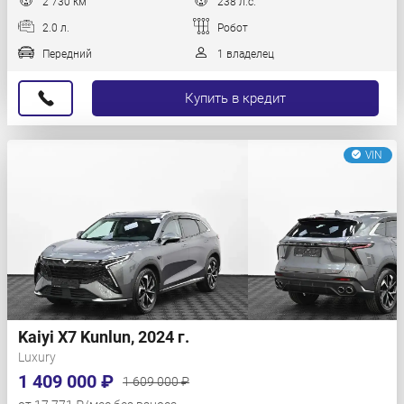
2 730 км
238 л.с.
2.0 л.
Робот
Передний
1 владелец
Купить в кредит
VIN
Kaiyi X7 Kunlun, 2024 г.
Luxury
1 409 000 ₽
1 609 000 ₽