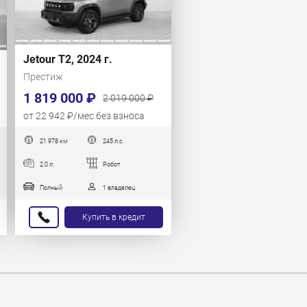
Jetour T2, 2024 г.
Престиж
1 819 000 ₽
2 019 000 ₽
от 22 942 ₽/мес без взноса
21 978 км
245 л.с.
2.0 л.
Робот
Полный
1 владелец
Купить в кредит