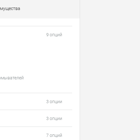
мущества
9 опций
оомывателей
3 опции
3 опции
7 опций