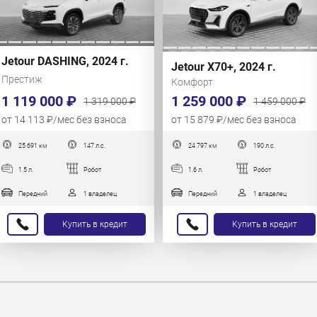
Jetour DASHING, 2024 г.
Jetour X70+, 2024 г.
Престиж
Комфорт
1 119 000 ₽
1 259 000 ₽
1 319 000 ₽
1 459 000 ₽
от 14 113 ₽/мес без взноса
от 15 879 ₽/мес без взноса
25 691 км
147 л.с.
24 797 км
190 л.с.
1.5 л.
Робот
1.6 л.
Робот
Передний
1 владелец
Передний
1 владелец
Купить в кредит
Купить в кредит