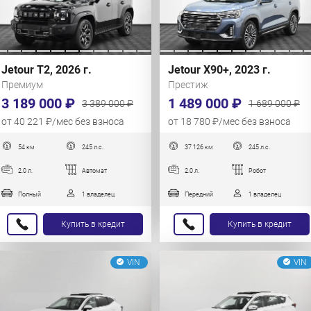
Jetour T2, 2026 г.
Jetour X90+, 2023 г.
Премиум
Престиж
3 189 000 ₽
1 489 000 ₽
3 389 000 ₽
1 689 000 ₽
от 40 221 ₽/мес без взноса
от 18 780 ₽/мес без взноса
54 км
245 л.с.
37 126 км
245 л.с.
2.0 л.
Автомат
2.0 л.
Робот
Полный
1 владелец
Передний
1 владелец
Купить в кредит
Купить в кредит
VIN
VIN