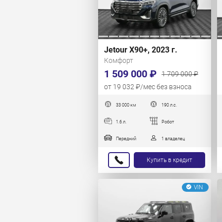
Jetour X90+, 2023 г.
Комфорт
1 509 000 ₽
1 709 000 ₽
от 19 032 ₽/мес без взноса
33 000 км
190 л.с.
1.6 л.
Робот
Передний
1 владелец
Купить в кредит
VIN