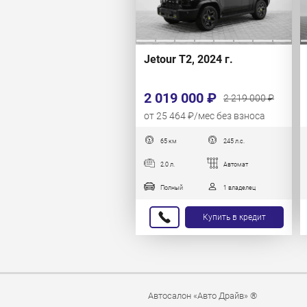
Jetour T2, 2024 г.
2 019 000 ₽
2 219 000 ₽
от 25 464 ₽/мес без взноса
65 км
245 л.с.
2.0 л.
Автомат
Полный
1 владелец
Купить в кредит
Автосалон «Авто Драйв» ®