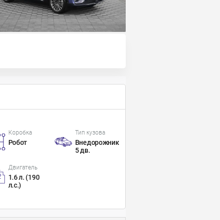
Коробка
Тип кузова
Робот
Внедорожник
5 дв.
Двигатель
1.6 л. (190
л.с.)