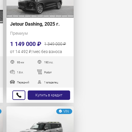
Jetour Dashing, 2025 г.
Премиум
1 149 000 ₽
1 349 000 ₽
от 14 492 ₽/мес без взноса
93 км
190 л.с.
1.6 л.
Робот
Передний
1 владелец
Купить в кредит
VIN