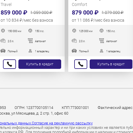
Travel
Comfort
859 000 ₽
879 000 ₽
1 059 000 ₽
1 079 000 ₽
от 10 834 ₽/мес без взноса
от 11 086 ₽/мес без взноса
150 000 км
150 л.с.
125 000 км
150 л.с.
2.0 л.
Автомат
2.0 л.
Автомат
Полный
1 владелец
Полный
1 владелец
Купить в кредит
Купить в кредит
953
ОГРН: 1237700105114
КПП:773001001
Фактический адрес: 
ква, ул Мясищева, д. 2 стр. 1, офис 60
сональных данных.
Согласие на рекламную рассылку
ельно информационный характер и ни при каких условиях не является пуб
 кодекса РФ. Для получения подробной информации о наличии и стоимости 