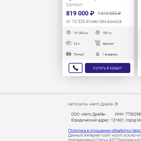
Comfort
819 000 ₽
1 019 000 ₽
от 10 330 ₽/мес без взноса
131 000 км
150 л.с.
2.0 л.
Автомат
Полный
1 владелец
Купить в кредит
Автосалон «Авто Драйв» ®
ООО «Авто Драйв»
ИНН: 7730298
Юридический адрес: 121601, город Мос
Политика в отношении обработки пер
Данный Интернет-сайт носит исключит
положениями Статьи 437 Гражданского