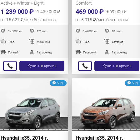
Active + Winter + Light
Comfort
1 239 000 ₽
469 000 ₽
1 439 000 ₽
669 000 ₽
от 15 627 ₽/мес без взноса
от 5 915 ₽/мес без взноса
127 000 км
121 л.с.
174 000 км
107 л.с.
1.6 л.
Механика
1.4 л.
Автомат
Полный
1 владелец
Передний
1 владелец
Купить в кредит
Купить в кредит
VIN
VIN
Hyundai ix35, 2014 г.
Hyundai ix35, 2014 г.