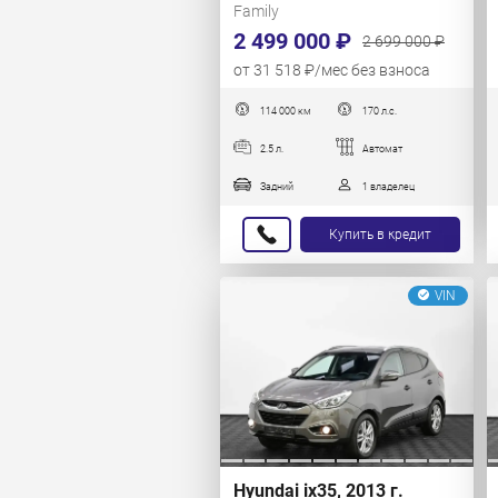
Family
2 499 000 ₽
2 699 000 ₽
от 31 518 ₽/мес без взноса
114 000 км
170 л.с.
2.5 л.
Автомат
Задний
1 владелец
Купить в кредит
VIN
Hyundai ix35, 2013 г.