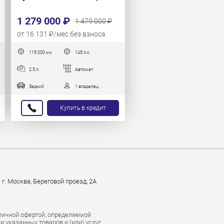
1 279 000 ₽
1 479 000 ₽
от 16 131 ₽/мес без взноса
115 000 км
145 л.с.
2.5 л.
Автомат
Задний
1 владелец
Купить в кредит
г. Москва, Береговой проезд, 2А
личной офертой, определяемой
указанных товаров и (или) услуг,