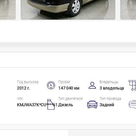
Год выпуска
Пробег
Владельцы
2012 г.
147 040 км
3 владельца
VIN
Тип двигателя
Тип привода
KMJWA37K*CU****61
Дизель
Задний