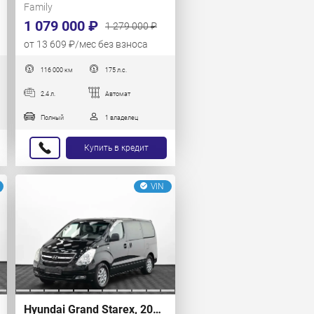
Family
1 079 000 ₽
1 279 000 ₽
от 13 609 ₽/мес без взноса
116 000 км
175 л.с.
2.4 л.
Автомат
Полный
1 владелец
Купить в кредит
VIN
Hyundai Grand Starex, 2013 г.