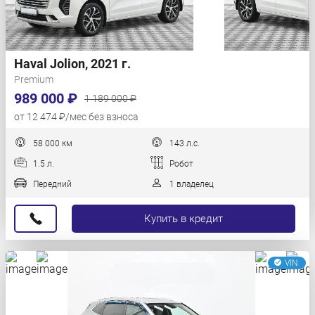
Haval Jolion, 2021 г.
Premium
989 000 ₽
1 189 000 ₽
от 12 474 ₽/мес без взноса
58 000 км
143 л.с.
1.5 л.
Робот
Передний
1 владелец
Купить в кредит
VIN