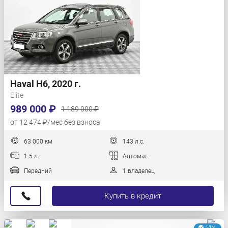
Haval H6, 2020 г.
Elite
989 000 ₽
1 189 000 ₽
от 12 474 ₽/мес без взноса
63 000 км
143 л.с.
1.5 л.
Автомат
Передний
1 владелец
Купить в кредит
VIN