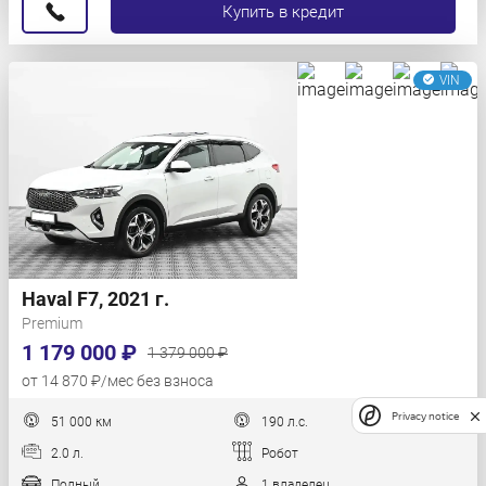
Купить в кредит
VIN
Haval F7, 2021 г.
Premium
1 179 000 ₽
1 379 000 ₽
от 14 870 ₽/мес без взноса
Privacy notice
51 000 км
190 л.с.
2.0 л.
Робот
Полный
1 владелец