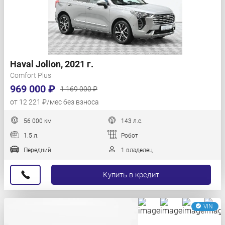
Haval Jolion, 2021 г.
Comfort Plus
969 000 ₽
1 169 000 ₽
от 12 221 ₽/мес без взноса
56 000 км
143 л.с.
1.5 л.
Робот
Передний
1 владелец
Купить в кредит
VIN