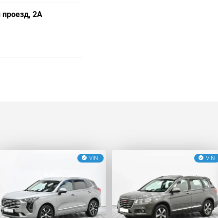
 проезд, 2А
VIN
VIN