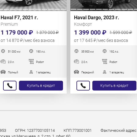
Haval Dargo, 2023 г.
Haval F7, 2021 г.
Комфорт
Premium
1 399 000 ₽
1 179 000 ₽
1 599 000 ₽
1 379 000 ₽
от 17 645 ₽/мес без взноса
от 14 870 ₽/мес без взноса
51 000 км
190 л.с.
35 900 км
192 л.с.
2.0 л.
Робот
2.0 л.
Робот
Полный
1 владелец
Передний
1 владелец
Купить в кредит
Купить в кредит
953
ОГРН: 1237700105114
КПП:773001001
Фактический адрес: 
ква, ул Мясищева, д. 2 стр. 1, офис 60