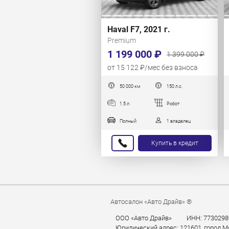
Haval F7, 2021 г.
Premium
1 199 000 ₽
1 399 000 ₽
от 15 122 ₽/мес без взноса
50 000 км
150 л.с.
1.5 л.
Робот
Полный
1 владелец
Купить в кредит
Автосалон «Авто Драйв» ®
ООО «Авто Драйв»
ИНН: 7730298
Юридический адрес: 121601, город Мос