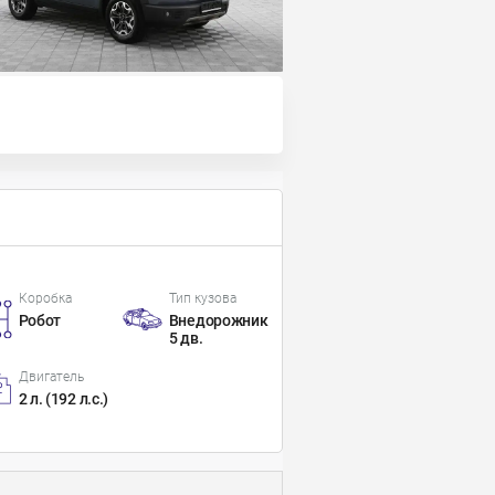
Коробка
Тип кузова
Робот
Внедорожник
5 дв.
Двигатель
2 л. (192 л.с.)