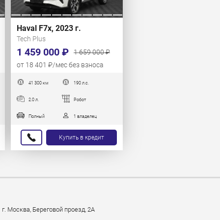
Haval F7x, 2023 г.
Tech Plus
1 459 000 ₽
1 659 000 ₽
от 18 401 ₽/мес без взноса
41 300 км
190 л.с.
2.0 л.
Робот
Полный
1 владелец
Купить в кредит
г. Москва, Береговой проезд, 2А