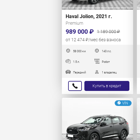
Haval Jolion, 2021 г.
Premium
989 000 ₽
1 189 000 ₽
от 12 474 ₽/мес без взноса
58 000 км
143 л.с.
1.5 л.
Робот
Передний
1 владелец
Купить в кредит
VIN