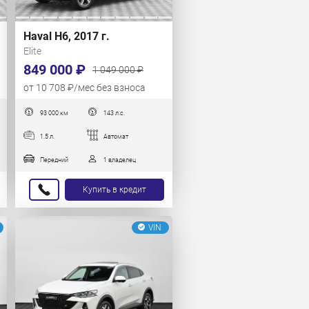
Haval H6, 2017 г.
Elite
849 000 ₽
1 049 000 ₽
от 10 708 ₽/мес без взноса
93 000 км
143 л.с.
1.5 л.
Автомат
Передний
1 владелец
Купить в кредит
VIN