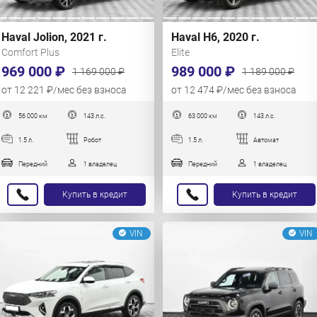
Haval Jolion, 2021 г.
Haval H6, 2020 г.
Comfort Plus
Elite
969 000 ₽
989 000 ₽
1 169 000 ₽
1 189 000 ₽
от 12 221 ₽/мес без взноса
от 12 474 ₽/мес без взноса
56 000 км
143 л.с.
63 000 км
143 л.с.
1.5 л.
Робот
1.5 л.
Автомат
Передний
1 владелец
Передний
1 владелец
Купить в кредит
Купить в кредит
VIN
VIN