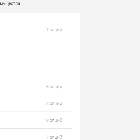
мущества
7 опций
3 опции
3 опции
9 опций
17 опций