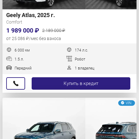
Geely Atlas, 2025 г.
Comfort
1 989 000 ₽
2 189 000 ₽
от 25 086 ₽/мес без взноса
6 000 км
174 л.с.
1.5 л.
Робот
Передний
1 владелец
Купить в кредит
VIN