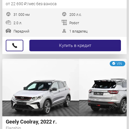
от 22 690 ₽/мес без взноса
31 000 км
200 л.с.
2.0 л.
Робот
Передний
1 владелец
Купить в кредит
VIN
Geely Coolray, 2022 г.
Flagship