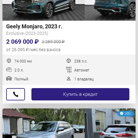
Geely Monjaro, 2023 г.
Exclusive (2023-2025)
2 069 000 ₽
2 269 000 ₽
от 26 095 ₽/мес без взноса
74 000 км
238 л.с.
2.0 л.
Автомат
Полный
1 владелец
Купить в кредит
VIN