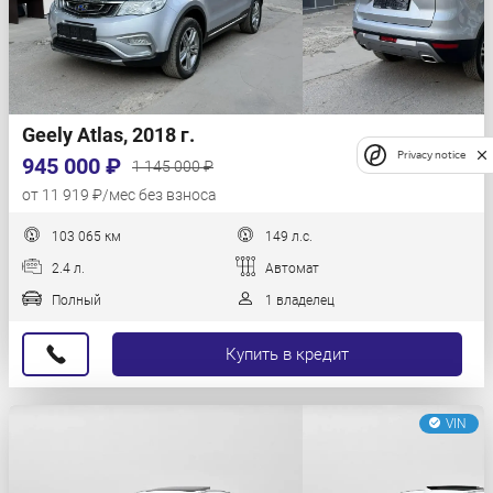
Geely Atlas, 2018 г.
Privacy notice
945 000 ₽
1 145 000 ₽
от 11 919 ₽/мес без взноса
103 065 км
149 л.с.
2.4 л.
Автомат
Полный
1 владелец
Купить в кредит
VIN