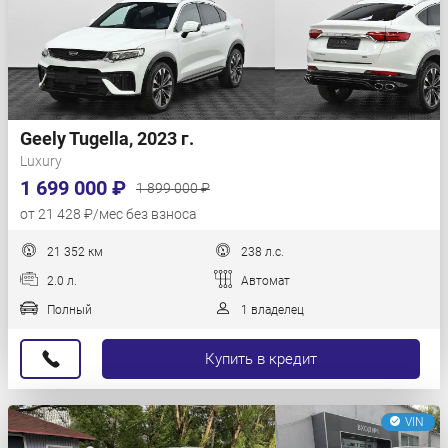
Geely Tugella, 2023 г.
Luxury
1 699 000 ₽
1 899 000 ₽
от 21 428 ₽/мес без взноса
21 352 км
238 л.с.
2.0 л.
Автомат
Полный
1 владелец
Купить в кредит
VIN