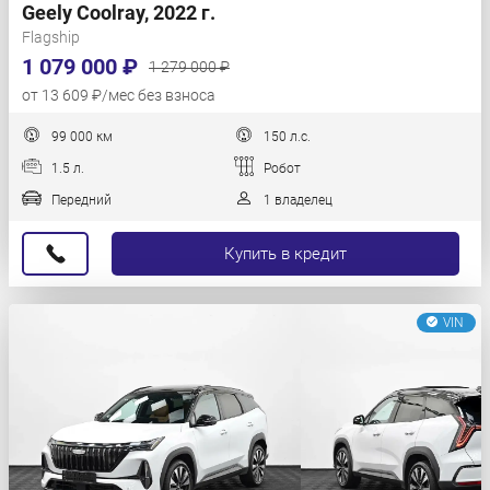
Geely Coolray, 2022 г.
Flagship
1 079 000 ₽
1 279 000 ₽
от 13 609 ₽/мес без взноса
99 000 км
150 л.с.
1.5 л.
Робот
Передний
1 владелец
Купить в кредит
VIN