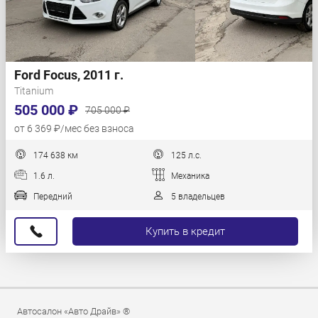
Ford Focus, 2011 г.
Titanium
505 000 ₽
705 000 ₽
от 6 369 ₽/мес без взноса
174 638 км
125 л.с.
1.6 л.
Механика
Передний
5 владельцев
Купить в кредит
Автосалон «Авто Драйв» ®