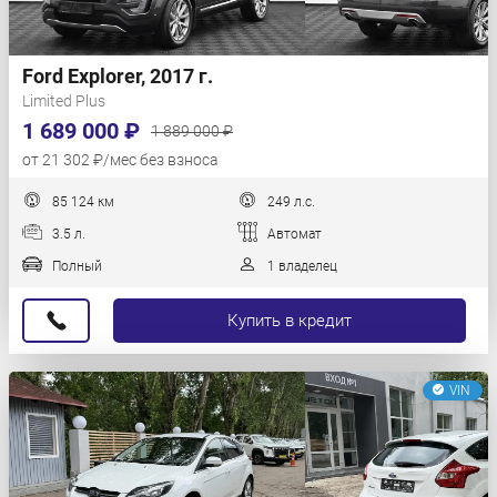
Ford Explorer, 2017 г.
Limited Plus
1 689 000 ₽
1 889 000 ₽
от 21 302 ₽/мес без взноса
85 124 км
249 л.с.
3.5 л.
Автомат
Полный
1 владелец
Купить в кредит
VIN