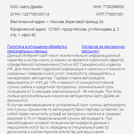
ООО «Авто Драйв»
ИНН: 7730298953
ОГРН: 1237700105114
КПП:773001001
Фактический адрес: г. Москва, Береговой проезд, 2А
Юридический адрес: 121601, город Москва, ул Мясищева, д. 2
стр. 1, офис 60
Политика в отношении обработки
Согласие на рекламную
персональных данных.
рассылку
Данный Интернет-сайт носит исключительно информационный
характер и ни при каких условиях не является публичной офертой,
определяемой положениями Статьи 437 Гражданского кодекса
РФ. Для получения подробной информации о наличии и стоимости
указанных товаров и (или) услуг, пожалуйста, обращайтесь к
менеджерам автоцентра. Годовая ставка автокредита
варьируется от 4.9% до 15% и зависит от конкретного банка,
суммы займа и кредитной программы. Минимальный срок
погашения от 2 месяцев, максимальный - 96 месяцев. При этом
любые дополнительные комиссии автоцентром Авто Драйв не
взимаются.
В случае невозвращения в условленный срок суммы автокредита
или суммы процентов по автокредиту банк-партнер оставляет за
собой право начислить штраф за просрочку платежа в среднем
размере 0,1% от первоначальной суммы автокредита. При
несоблюдении условий погашения автокредита данные о
нарушителе могут быть переданы в специальный реестр
должников и коллекторское агентство для взыскания