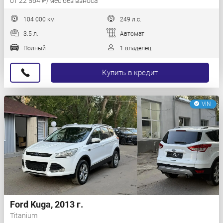
от 22 564 ₽/мес без взноса
104 000 км
249 л.с.
3.5 л.
Автомат
Полный
1 владелец
Купить в кредит
VIN
Ford Kuga, 2013 г.
Titanium