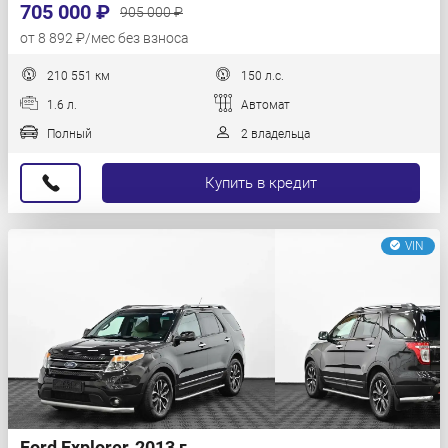
705 000 ₽
905 000 ₽
от 8 892 ₽/мес без взноса
210 551 км
150 л.с.
1.6 л.
Автомат
Полный
2 владельца
Купить в кредит
VIN
Ford Explorer, 2013 г.