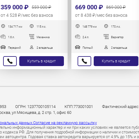
359 000 ₽
669 000 ₽
559 000 ₽
869 000 ₽
от 4 528 ₽/мес без взноса
от 8 438 ₽/мес без взноса
134 717 км
115 л.с.
148 779 км
170 л.с.
1.6 л.
Механика
2.4 л.
Вариатор
Передний
2 владельца
Полный
2 владельца
Купить в кредит
Купить в кредит
953
ОГРН: 1237700105114
КПП:773001001
Фактический адрес: 
ква, ул Мясищева, д. 2 стр. 1, офис 60
сональных данных.
Согласие на рекламную рассылку
ельно информационный характер и ни при каких условиях не является пуб
 кодекса РФ. Для получения подробной информации о наличии и стоимости 
 автоцентра. Годовая ставка автокредита варьируется от 4.9% до 15% и 