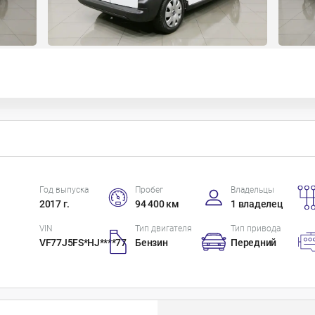
Год выпуска
Пробег
Владельцы
2017 г.
94 400 км
1 владелец
VIN
Тип двигателя
Тип привода
VF77J5FS*HJ****77
Бензин
Передний