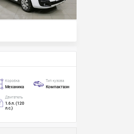
Коробка
Тип кузова
Механика
Компактвэн
Двигатель
1.6 л. (120
л.с.)