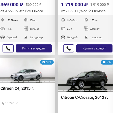
1 719 000 ₽
369 000 ₽
1 919 000 ₽
569 000 ₽
от 21 681 ₽/мес без взноса
от 4 654 ₽/мес без взноса
130 390 км
150 л.с.
69 582 км
150 л.с.
1.6 л.
Автомат
2.0 л.
Автомат
Передний
2 владельца
Передний
1 владелец
Купить в кредит
Купить в кредит
VIN
VIN
Citroen C4, 2013 г.
Citroen C-Crosser, 2012 г.
Dynamique