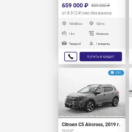
659 000 ₽
859 000 ₽
от 8 312 ₽/мес без взноса
100 000 км
120 л.с.
1.6 л.
Механика
Передний
1 владелец
Купить в кредит
VIN
Citroen C5 Aircross, 2019 г.
SHINE