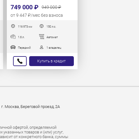
749 000 ₽
949 000 ₽
от 9 447 ₽/мес без взноса
116 973 км
150 л.с.
1.6 л.
Автомат
Передний
1 владелец
Купить в кредит
г. Москва, Береговой проезд, 2А
личной офертой, определяемой
указанных товаров и (или) услуг,
зависит от конкретного банка, суммы