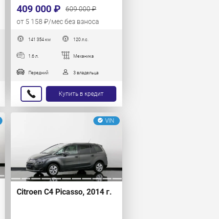
409 000 ₽
609 000 ₽
от 5 158 ₽/мес без взноса
141 354 км
120 л.с.
1.6 л.
Механика
Передний
3 владельца
Купить в кредит
VIN
Citroen C4 Picasso, 2014 г.