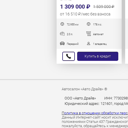
1 309 000 ₽
1 509 000 ₽
от 16 510 ₽/мес без взноса
72 955 км
178 л.с.
2.0 л.
Автомат
Передний
1 владелец
Купить в кредит
Автосалон «Авто Драйв» ®
ООО «Авто Драйв»
ИНН: 7730298
Юридический адрес: 121601, город Мос
Политика в отношении обработки пер
Данный Интернет-сайт носит исключит
положениями Статьи 437 Гражданского
пожалуйста, обращайтесь к менеджерам