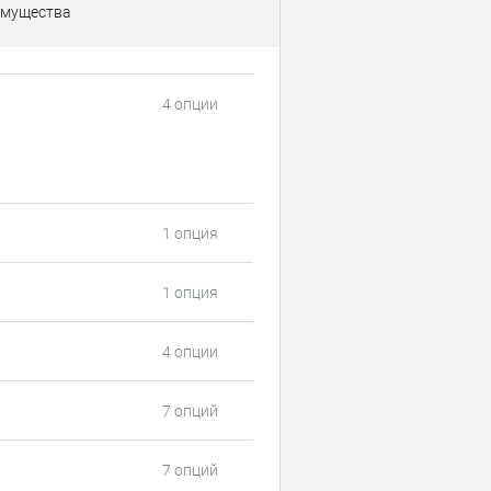
мущества
4 опции
1 опция
1 опция
4 опции
7 опций
7 опций