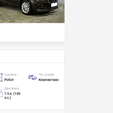
Коробка
Тип кузова
Робот
Компактвэн
Двигатель
1.5 л. (140
л.с.)