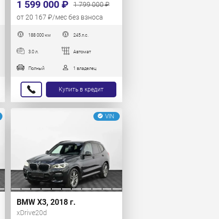
1 599 000 ₽
1 799 000 ₽
от 20 167 ₽/мес без взноса
188 000 км
245 л.с.
3.0 л.
Автомат
Полный
1 владелец
Купить в кредит
VIN
BMW X3, 2018 г.
xDrive20d