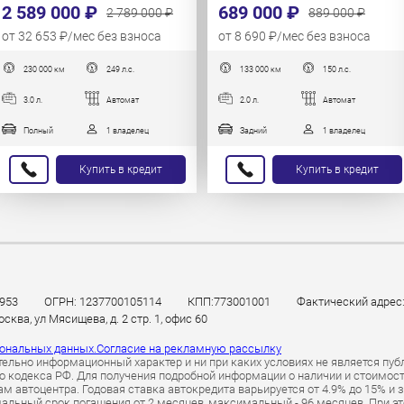
2 589 000 ₽
689 000 ₽
2 789 000 ₽
889 000 ₽
от 32 653 ₽/мес без взноса
от 8 690 ₽/мес без взноса
230 000 км
249 л.с.
133 000 км
150 л.с.
3.0 л.
Автомат
2.0 л.
Автомат
Полный
1 владелец
Задний
1 владелец
Купить в кредит
Купить в кредит
953
ОГРН: 1237700105114
КПП:773001001
Фактический адрес: 
ква, ул Мясищева, д. 2 стр. 1, офис 60
сональных данных.
Согласие на рекламную рассылку
ельно информационный характер и ни при каких условиях не является пуб
 кодекса РФ. Для получения подробной информации о наличии и стоимости 
 автоцентра. Годовая ставка автокредита варьируется от 4.9% до 15% и 
альный срок погашения от 2 месяцев, максимальный - 96 месяцев. При 