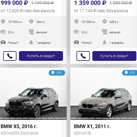
999 000 ₽
1 359 000 ₽
1 199 000 ₽
1 559 000 ₽
от 12 600 ₽/мес без взноса
от 17 140 ₽/мес без взноса
127 000 км
184 л.с.
127 000 км
245 л.с.
2.0 л.
Автомат
3.0 л.
Автомат
Полный
1 владелец
Полный
1 владелец
Купить в кредит
Купить в кредит
VIN
VIN
BMW X5, 2016 г.
BMW X1, 2011 г.
xDrive30d Exclusive
sDrive18i