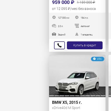
959 000 ₽
1 159 000 ₽
от 12 095 ₽/мес без взноса
127 000 км
184 л.с.
2.0 л.
Автомат
Задний
1 владелец
Купить в кредит
VIN
BMW X5, 2015 г.
xDrive40d M Sport