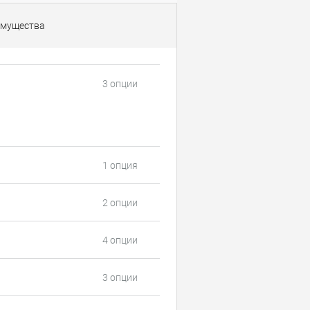
мущества
3 опции
1 опция
2 опции
4 опции
3 опции