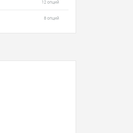
12 опций
8 опций