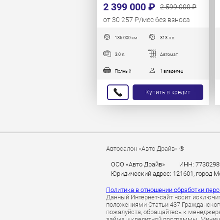
2 399 000 ₽
2 599 000 ₽
от 30 257 ₽/мес без взноса
136 000 км
313 л.с.
3.0 л.
Автомат
Полный
1 владелец
Купить в кредит
Автосалон «Авто Драйв» ®
ООО «Авто Драйв»
ИНН: 7730298
Юридический адрес: 121601, город Мос
Политика в отношении обработки пер
Данный Интернет-сайт носит исключит
положениями Статьи 437 Гражданского
пожалуйста, обращайтесь к менеджерам
займа и кредитной программы. Миним