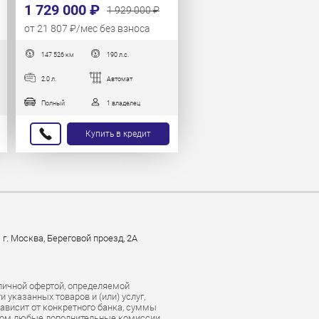
1 729 000 ₽
1 929 000 ₽
от 21 807 ₽/мес без взноса
147 526 км
190 л.с.
2.0 л.
Автомат
Полный
1 владелец
Купить в кредит
г. Москва, Береговой проезд, 2А
личной офертой, определяемой
указанных товаров и (или) услуг,
зависит от конкретного банка, суммы
этом любые дополнительные комиссии