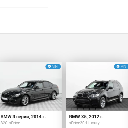
VIN
VIN
BMW 3 серии, 2014 г.
BMW X5, 2012 г.
320i xDrive
xDrive30d Luxury