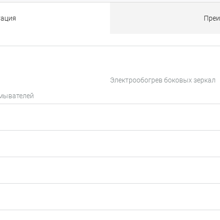
тация
Преи
Электрообогрев боковых зеркал
омывателей